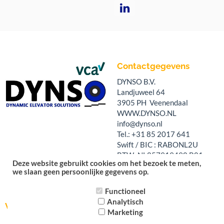
Contactgegevens
DYNSO B.V.
Landjuweel 64
3905 PH Veenendaal
WWW.DYNSO.NL
info@dynso.nl
Tel.: +31 85 2017 641
Swift / BIC : RABONL2U
BTW: NL857919490.B01
Deze website gebruikt cookies om het bezoek te meten,
KvK: 69561702
we slaan geen persoonlijke gegevens op.
Functioneel
Analytisch
Volg ons op:
Marketing