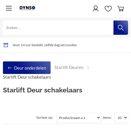
085 2017 641
Gratis levering vanaf € 450,-- (excl sensorlijsten)
Voor 14 uur besteld, zelfde dag verzonden
Starlift Deuren
Deur onderdelen
Starlift Deur schakelaars
Starlift Deur schakelaars
Sorteer op:
items: